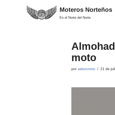
Moteros Norteños
Saltar
En el Norte del Norte
al
contenido
Almohadi
moto
por
asturcrono
21 de jul