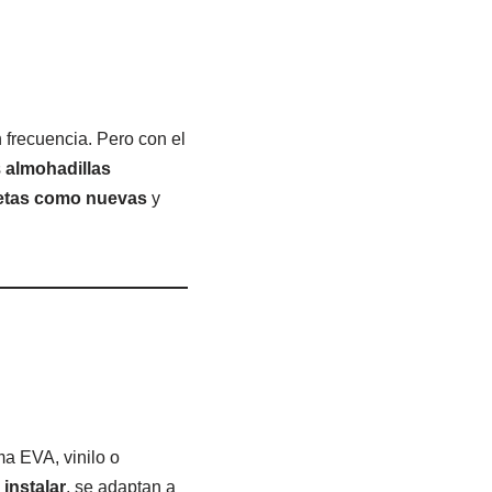
 frecuencia. Pero con el
s
almohadillas
etas como nuevas
y
ma EVA, vinilo o
 instalar
, se adaptan a