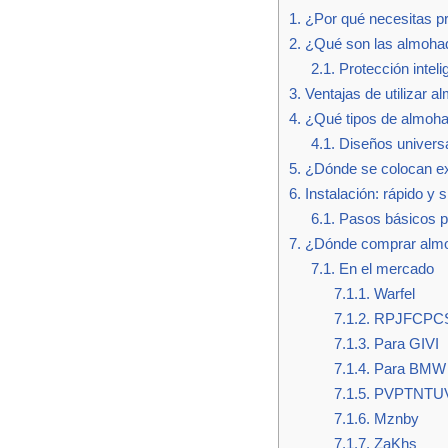
1.
¿Por qué necesitas pr
2.
¿Qué son las almohad
2.1.
Protección inteli
3.
Ventajas de utilizar a
4.
¿Qué tipos de almohad
4.1.
Diseños universa
5.
¿Dónde se colocan e
6.
Instalación: rápido y 
6.1.
Pasos básicos pa
7.
¿Dónde comprar almoh
7.1.
En el mercado
7.1.1.
Warfel
7.1.2.
RPJFCPC
7.1.3.
Para GIVI
7.1.4.
Para BMW
7.1.5.
PVPTNTU
7.1.6.
Mznby
7.1.7.
ZaKhs