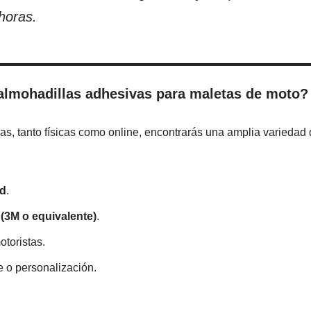
horas.
lmohadillas adhesivas para maletas de moto?
as, tanto físicas como online, encontrarás una amplia variedad
ad
.
(3M o equivalente)
.
toristas.
e o personalización.