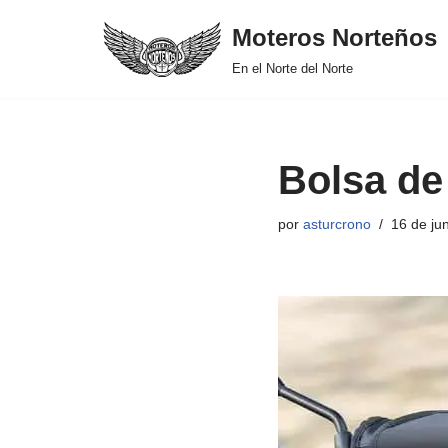
Moteros Norteños
Saltar
En el Norte del Norte
al
contenido
Bolsa de
por
asturcrono
16 de ju