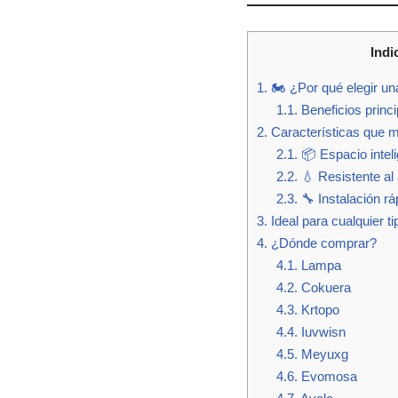
Indi
1.
🏍️ ¿Por qué elegir un
1.1.
Beneficios princi
2.
Características que ma
2.1.
📦 Espacio inteli
2.2.
💧 Resistente al 
2.3.
🔧 Instalación rá
3.
Ideal para cualquier t
4.
¿Dónde comprar?
4.1.
Lampa
4.2.
Cokuera
4.3.
Krtopo
4.4.
Iuvwisn
4.5.
Meyuxg
4.6.
Evomosa