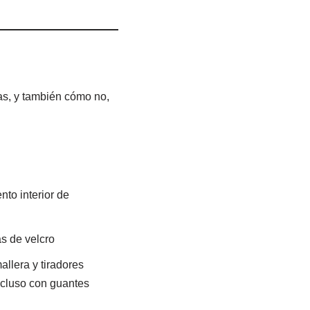
as, y también cómo no,
to interior de
as de velcro
allera y tiradores
incluso con guantes