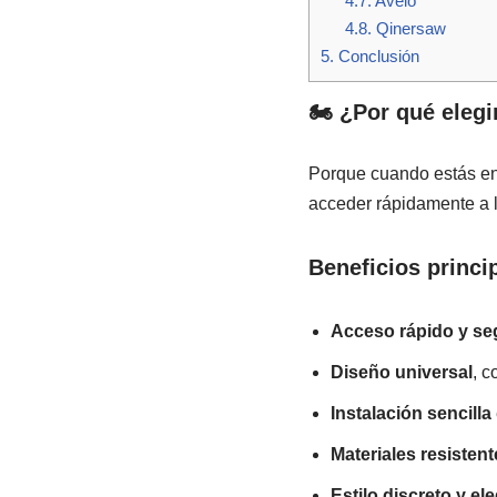
4.7.
Avelo
4.8.
Qinersaw
5.
Conclusión
🏍️ ¿Por qué eleg
Porque cuando estás en 
acceder rápidamente a 
Beneficios princi
Acceso rápido y se
Diseño universal
, c
Instalación sencilla
Materiales resistent
Estilo discreto y el