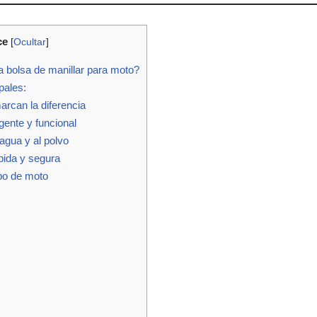
ce
[
Ocultar
]
a bolsa de manillar para moto?
pales:
rcan la diferencia
gente y funcional
agua y al polvo
pida y segura
ipo de moto