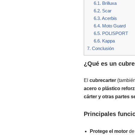
6.1.
Brilluxa
6.2.
Scar
6.3.
Acerbis
6.4.
Moto Guard
6.5.
POLISPORT
6.6.
Kappa
7.
Conclusión
¿Qué es un cubrec
El
cubrecarter
(tambié
acero o plástico refor
cárter y otras partes s
Principales funci
Protege el motor
de 