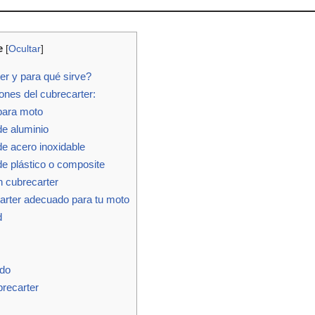
e
[
Ocultar
]
r y para qué sirve?
ones del cubrecarter:
para moto
e aluminio
e acero inoxidable
e plástico o composite
n cubrecarter
arter adecuado para tu moto
d
ado
recarter