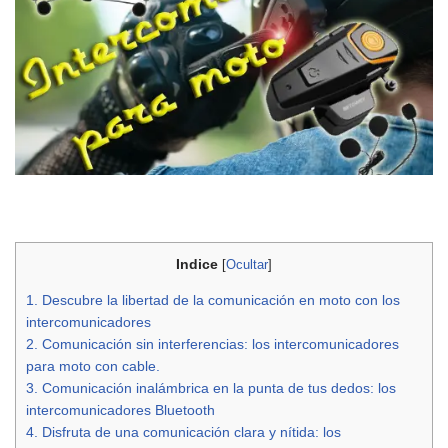
Indice
[
Ocultar
]
1.
Descubre la libertad de la comunicación en moto con los
intercomunicadores
2.
Comunicación sin interferencias: los intercomunicadores
para moto con cable.
3.
Comunicación inalámbrica en la punta de tus dedos: los
intercomunicadores Bluetooth
4.
Disfruta de una comunicación clara y nítida: los