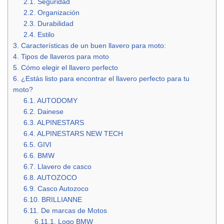
2.1.
Seguridad
2.2.
Organización
2.3.
Durabilidad
2.4.
Estilo
3.
Características de un buen llavero para moto:
4.
Tipos de llaveros para moto
5.
Cómo elegir el llavero perfecto
6.
¿Estás listo para encontrar el llavero perfecto para tu
moto?
6.1.
AUTODOMY
6.2.
Dainese
6.3.
ALPINESTARS
6.4.
ALPINESTARS NEW TECH
6.5.
GIVI
6.6.
BMW
6.7.
Llavero de casco
6.8.
AUTOZOCO
6.9.
Casco Autozoco
6.10.
BRILLIANNE
6.11.
De marcas de Motos
6.11.1.
Logo BMW