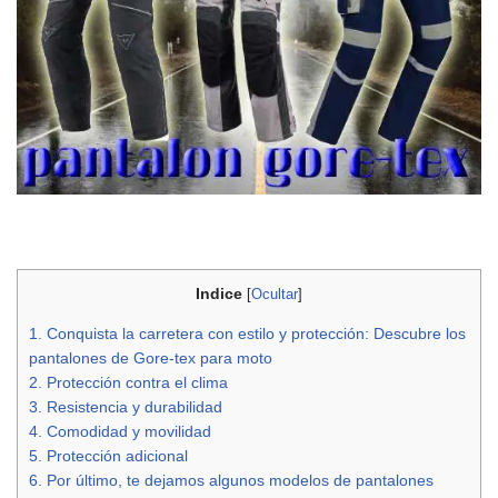
Indice
[
Ocultar
]
1.
Conquista la carretera con estilo y protección: Descubre los
pantalones de Gore-tex para moto
2.
Protección contra el clima
3.
Resistencia y durabilidad
4.
Comodidad y movilidad
5.
Protección adicional
6.
Por último, te dejamos algunos modelos de pantalones