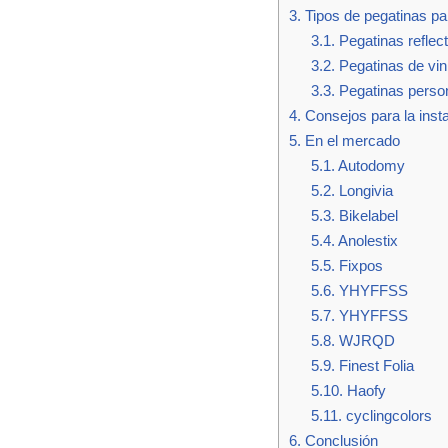
3.
Tipos de pegatinas par
3.1.
Pegatinas reflec
3.2.
Pegatinas de vin
3.3.
Pegatinas perso
4.
Consejos para la insta
5.
En el mercado
5.1.
Autodomy
5.2.
Longivia
5.3.
Bikelabel
5.4.
Anolestix
5.5.
Fixpos
5.6.
YHYFFSS
5.7.
YHYFFSS
5.8.
WJRQD
5.9.
Finest Folia
5.10.
Haofy
5.11.
cyclingcolors
6.
Conclusión