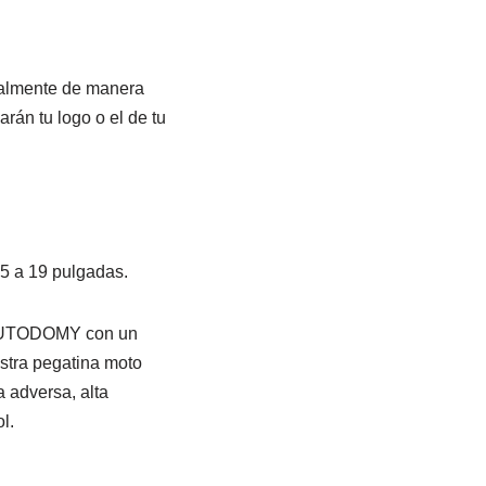
ialmente de manera
rán tu logo o el de tu
15 a 19 pulgadas.
 AUTODOMY con un
estra pegatina moto
a adversa, alta
l.