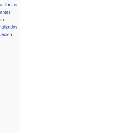
a llantas
tantes
ilo
nalizadas
lación