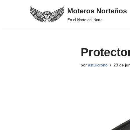
Moteros Norteños
Saltar
En el Norte del Norte
al
contenido
Protecto
por
asturcrono
23 de ju