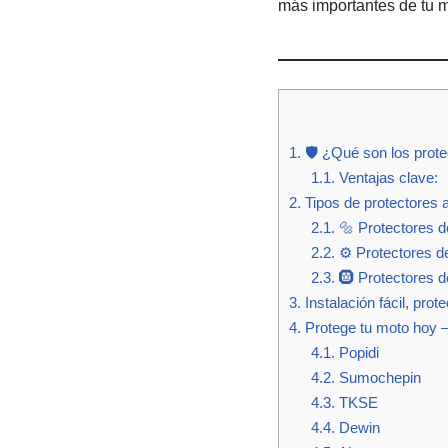
más importantes de tu má
1.
🛡️ ¿Qué son los prote
1.1.
Ventajas clave:
2.
Tipos de protectores a
2.1.
🔩 Protectores d
2.2.
⚙️ Protectores d
2.3.
🛞 Protectores de
3.
Instalación fácil, prot
4.
Protege tu moto hoy – 
4.1.
Popidi
4.2.
Sumochepin
4.3.
TKSE
4.4.
Dewin