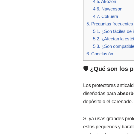
4.5.
Akozon
4.6.
Nawenson
4.7.
Cokuera
5.
Preguntas frecuentes
5.1.
¿Son fáciles de i
5.2.
¿Afectan la esté
5.3.
¿Son compatible
6.
Conclusión
🛡️ ¿Qué son los 
Los protectores antica
diseñadas para
absorbe
depósito o el carenado.
Si ya usas grandes prot
estos pequeños y barat