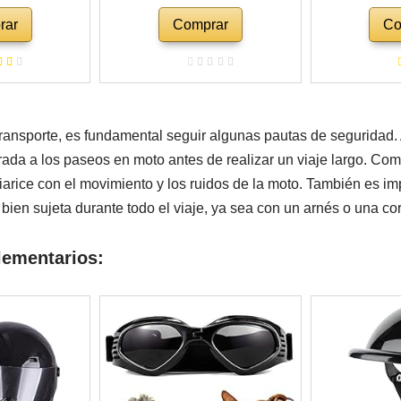
anchar en el
portátil Transpirable Bolsa de
de Malla, B
rar
Comprar
Co
otocicleta,
Viaje, Mascota Mochila al
Plegable pa
 también para
Aire Libre Mochila Perro
Transpirabl
che
(Color : A)
Perros,
Impermea
Espacio A
ransporte, es fundamental seguir algunas pautas de seguridad
da a los paseos en moto antes de realizar un viaje largo. Com
liarice con el movimiento y los ruidos de la moto. También es i
ien sujeta durante todo el viaje, ya sea con un arnés o una cor
ementarios: