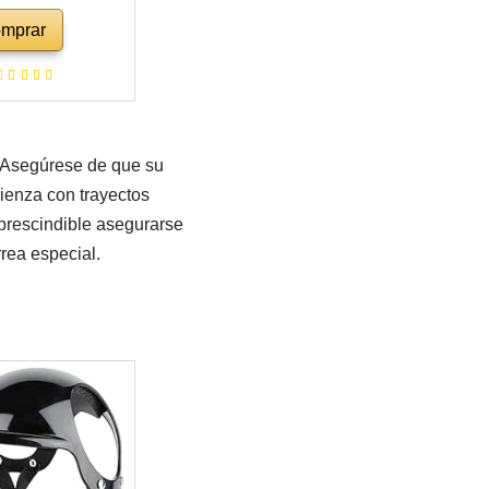
olsa portátil y
mprar
ra Gatos, Bolsa
e y Ligera para
 Tela Oxford
ble con Gran
ntideslizante
. Asegúrese de que su
ienza con trayectos
mprescindible asegurarse
rea especial.