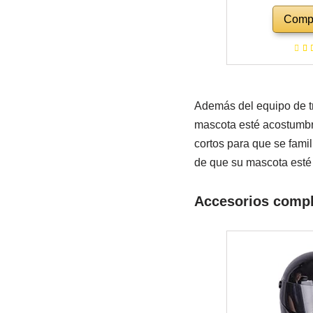
Gatos para eng
Comp
ciclomotor, M
Bicicleta y Apto
el Co
Además del equipo de t
mascota esté acostumbra
cortos para que se fami
de que su mascota esté b
Accesorios compl