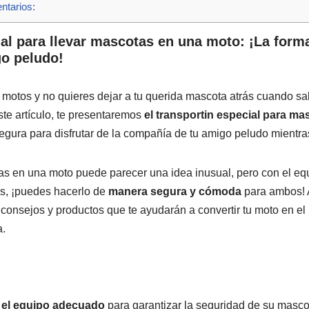
tarios:
al para llevar mascotas en una moto: ¡La forma
go peludo!
motos y no quieres dejar a tu querida mascota atrás cuando sa
te artículo, te presentaremos
el transportin especial para m
egura para disfrutar de la compañía de tu amigo peludo mientr
as en una moto puede parecer una idea inusual, pero con el eq
s, ¡puedes hacerlo de
manera segura y cómoda
para ambos! A
onsejos y productos que te ayudarán a convertir tu moto en el
a.
r
el equipo adecuado
para garantizar la seguridad de su mascot