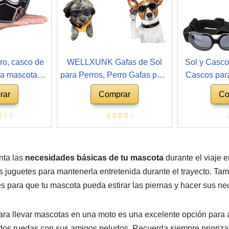
ro, casco de
WELLXUNK Gafas de Sol
Sol y Casco
ra mascotas,
para Perros, Perro Gafas para
Cascos par
horros, mini
Perros pequeños y medianos
Gafas para 
rar
Comprar
Co
ección para
Impermeable Plegable
Motocicleta
 de perro,
Protector Ocular Protección
Perros con
o, accesorios
UV Antivaho (Negro)
incorpo
ra mascotas
Sombreros
P
nta las
necesidades básicas de tu mascota
durante el viaje 
s juguetes para mantenerla entretenida durante el trayecto. Ta
s para que tu mascota pueda estirar las piernas y hacer sus ne
para llevar mascotas en una moto es una excelente opción para
dos ruedas con sus amigos peludos. Recuerda siempre priorizar