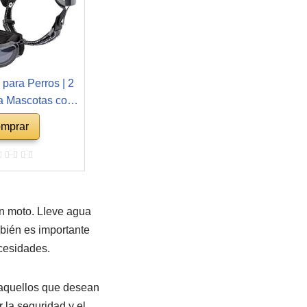
 para Perros | 2
a Mascotas con
Perros | Cascos
mprar
 Ajustables para
 Espuma Suave
rada | Juego
 y Gafas para
erros
en moto. Lleve agua
mbién es importante
cesidades.
 aquellos que desean
 la seguridad y el