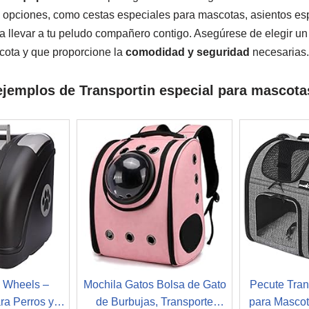
s opciones, como cestas especiales para mascotas, asientos esp
 llevar a tu peludo compañero contigo. Asegúrese de elegir un
cota y que proporcione la
comodidad y seguridad
necesarias.
jemplos de Transportin especial para mascota
 Wheels –
Mochila Gatos Bolsa de Gato
Pecute Tran
ra Perros y
de Burbujas, Transporte
para Mascot