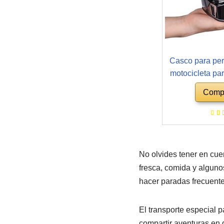
Casco para per
motocicleta pa
casco para cac
Comp
casco de prot
cabeza, casco
sombrero de gat
para fotos pa
No olvides tener en cue
fresca, comida y alguno
hacer paradas frecuente
El transporte especial 
compartir aventuras en 