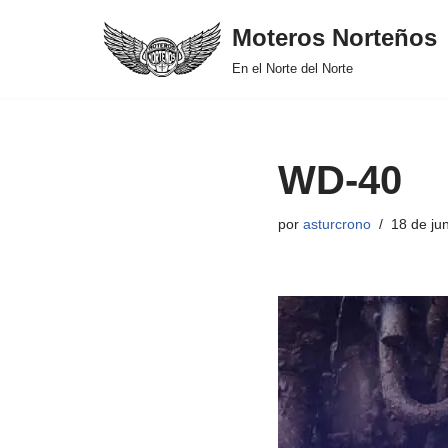
Moteros Norteños
Saltar
En el Norte del Norte
al
contenido
WD-40
por
asturcrono
18 de ju