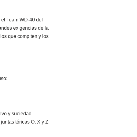
n el Team WD‑40 del
andes exigencias de la
 los que compiten y los
uso:
olvo y suciedad
untas tóricas O, X y Z.