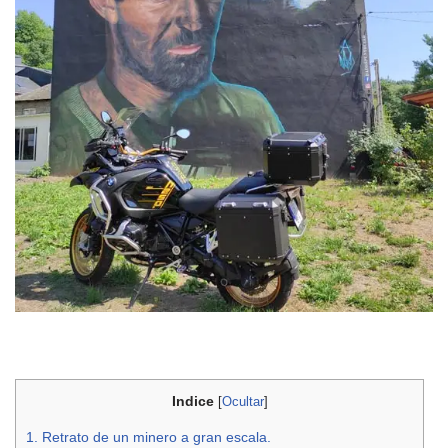
Indice
[
Ocultar
]
1.
Retrato de un minero a gran escala.