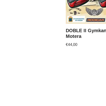
DOBLE II Gymka
Motera
€
44,00