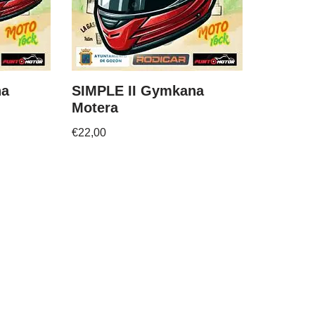
na
SIMPLE II Gymkana
Motera
€
22,00