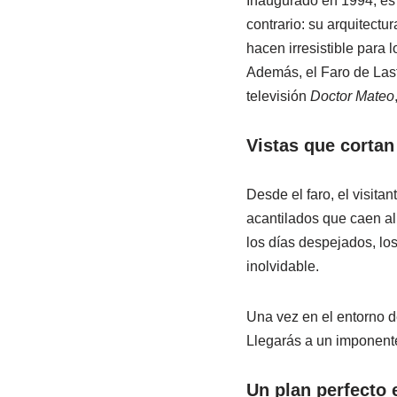
Inaugurado en 1994, es 
contrario: su arquitectu
hacen irresistible para l
Además, el Faro de Last
televisión
Doctor Mateo
Vistas que cortan 
Desde el faro, el visita
acantilados que caen al 
los días despejados, lo
inolvidable.
Una vez en el entorno de
Llegarás a un imponente
Un plan perfecto 