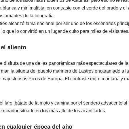
uno de los faros más modernos de Asturias, pero eso no le rest
ra blanca y minimalista, en contraste con el verde del prado y el 
os amantes de la fotografía.
res alcanzó fama nacional por ser uno de los escenarios princip
, lo que lo convirtió en un lugar de culto para miles de visitantes
el aliento
nte disfruta de una de las panorámicas más espectaculares de la 
mar, la silueta del pueblo marinero de Lastres encaramado a la 
s majestuosos Picos de Europa. El contraste entre montaña y 
l faro, bájate de la moto y camina por el sendero adyacente al r
 mirador situado en los más alto de los acantilados.
en cualquier época del año