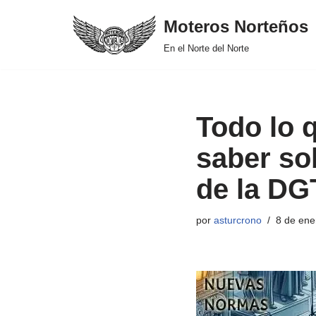
Moteros Norteños
Saltar
En el Norte del Norte
al
contenido
Todo lo 
saber so
de la DG
por
asturcrono
8 de ene