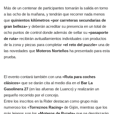
Más de un centenar de participantes tomarán la salida en torno
a las ocho de la mañana, y tendrán que recorrer nada menos
que
quinientos kilómetros «por carreteras secundarias de
gran belleza»
y deberán acreditar su presencia en un total de
ocho puntos de control donde además de sellar su
«pasaporte
de ruta»
recibirán avituallamientos individuales con productos
de la zona y piezas para completar
«el reto del puzzle»
una de
las novedades que
Moteros Norteños
ha presentado para esta
prueba.
El evento contará también con una
«Ruta para coches
clásicos»
que se darán cita al medio día en el
Bar La
Gasolinera 27
(en las afueras de Luanco) y realizarán un
pequeño recorrido por el concejo.
Entre los inscritos en la Rider destacan como grupo más
numeroso los «
Torreznos Racing»
de Gijón, mientras que los
más lejanos son los
«Moteros de Puzela»
que se desplazarán