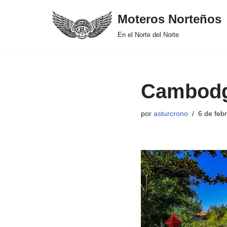
Moteros Norteños
Saltar
En el Norte del Norte
al
contenido
Cambodgi
por
asturcrono
6 de feb