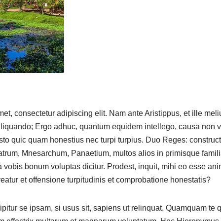
et, consectetur adipiscing elit. Nam ante Aristippus, et ille me
aliquando; Ergo adhuc, quantum equidem intellego, causa non v
to quic quam honestius nec turpi turpius. Duo Reges: constructi
trum, Mnesarchum, Panaetium, multos alios in primisque famil
obis bonum voluptas dicitur. Prodest, inquit, mihi eo esse an
eatur et offensione turpitudinis et comprobatione honestatis?
cipitur se ipsam, si usus sit, sapiens ut relinquat. Quamquam t