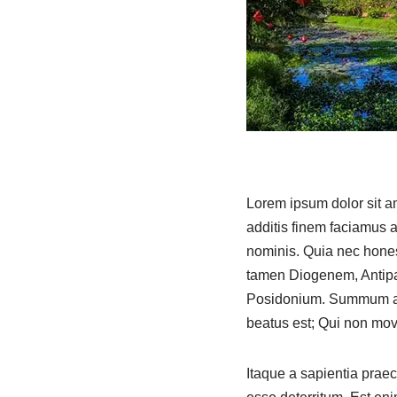
Lorem ipsum dolor sit am
additis finem faciamus 
nominis. Quia nec hones
tamen Diogenem, Antipa
Posidonium. Summum a v
beatus est; Qui non mov
Itaque a sapientia prae