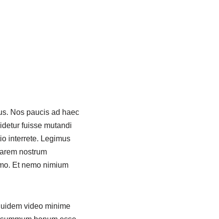
lius. Nos paucis ad haec
idetur fuisse mutandi
o interrete. Legimus
iarem nostrum
imo. Et nemo nimium
e quidem video minime