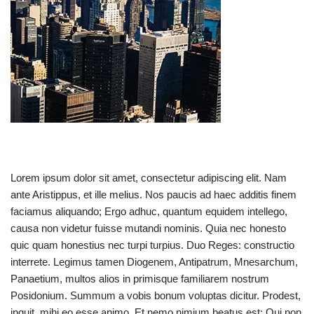
Lorem ipsum dolor sit amet, consectetur adipiscing elit. Nam
ante Aristippus, et ille melius. Nos paucis ad haec additis finem
faciamus aliquando; Ergo adhuc, quantum equidem intellego,
causa non videtur fuisse mutandi nominis. Quia nec honesto
quic quam honestius nec turpi turpius. Duo Reges: constructio
interrete. Legimus tamen Diogenem, Antipatrum, Mnesarchum,
Panaetium, multos alios in primisque familiarem nostrum
Posidonium. Summum a vobis bonum voluptas dicitur. Prodest,
inquit, mihi eo esse animo. Et nemo nimium beatus est; Qui non