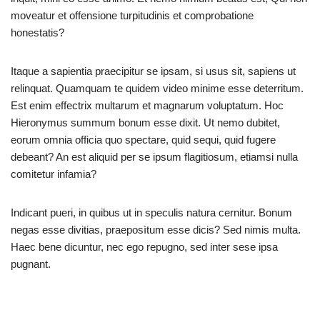
moveatur et offensione turpitudinis et comprobatione
honestatis?
Itaque a sapientia praecipitur se ipsam, si usus sit, sapiens ut
relinquat. Quamquam te quidem video minime esse deterritum.
Est enim effectrix multarum et magnarum voluptatum. Hoc
Hieronymus summum bonum esse dixit. Ut nemo dubitet,
eorum omnia officia quo spectare, quid sequi, quid fugere
debeant? An est aliquid per se ipsum flagitiosum, etiamsi nulla
comitetur infamia?
Indicant pueri, in quibus ut in speculis natura cernitur. Bonum
negas esse divitias, praeposìtum esse dicis? Sed nimis multa.
Haec bene dicuntur, nec ego repugno, sed inter sese ipsa
pugnant.