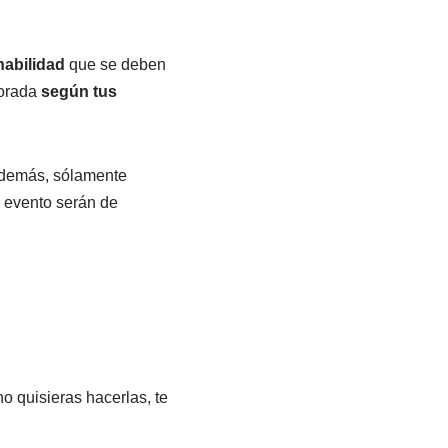
habilidad
que se deben
corada
según tus
 Además, sólamente
e evento serán de
o quisieras hacerlas, te