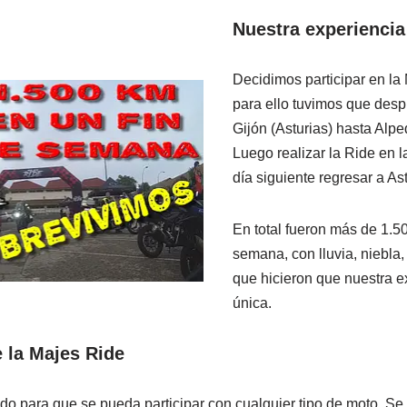
Nuestra experiencia
Decidimos participar en la
para ello tuvimos que des
Gijón (Asturias) hasta Alpe
Luego realizar la Ride en l
día siguiente regresar a Ast
En total fueron más de 1.5
semana, con lluvia, niebla,
que hicieron que nuestra e
única.
e la Majes Ride
do para que se pueda participar con cualquier tipo de moto. Se 