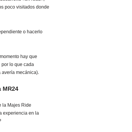
ios poco visitados donde
ependiente o hacerlo
odo momento hay que
, por lo que cada
a avería mecánica).
a MR24
 la Majes Ride
 experiencia en la
?