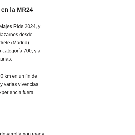
 en la MR24
 Majes Ride 2024, y
plazarnos desde
drete (Madrid).
a categoría 700, y al
urias.
00 km en un fin de
 y varias vivencias
xperiencia fuera
desarrolla «on road»,