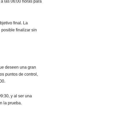
 a las 06:00 horas para
jetivo final. La
osible finalizar sin
que deseen una gran
os puntos de control,
00.
9:30, y al ser una
n la prueba.