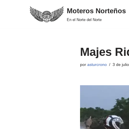
Moteros Norteños
Saltar
En el Norte del Norte
al
contenido
Majes Ri
por
asturcrono
3 de juli