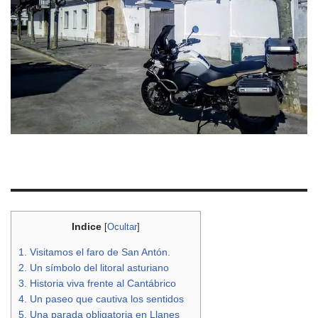
Indice
[
Ocultar
]
1.
Visitamos el faro de San Antón.
2.
Un símbolo del litoral asturiano
3.
Historia viva frente al Cantábrico
4.
Un paseo que cautiva los sentidos
5.
Una parada obligatoria en Llanes