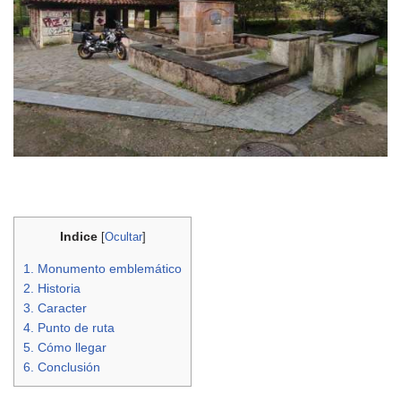
Indice
[
Ocultar
]
1.
Monumento emblemático
2.
Historia
3.
Caracter
4.
Punto de ruta
5.
Cómo llegar
6.
Conclusión