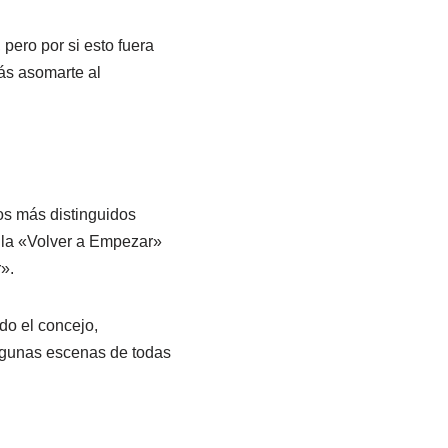
 pero por si esto fuera
rás asomarte al
os más distinguidos
ula «Volver a Empezar»
».
do el concejo,
algunas escenas de todas