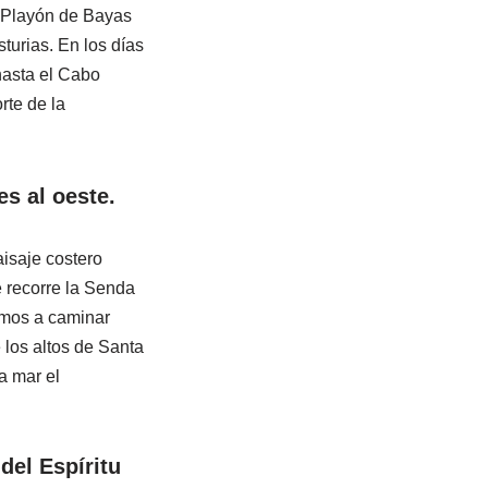
l Playón de Bayas
turias. En los días
hasta el Cabo
rte de la
s al oeste.
aisaje costero
 recorre la Senda
amos a caminar
 los altos de Santa
la mar el
del Espíritu