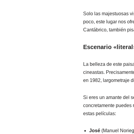
Solo las majestuosas vis
poco, este lugar nos of
Cantábrico, también pis
Escenario «literal
La belleza de este pais
cineastas. Precisament
en 1982, largometraje d
Si eres un amante del sé
concretamente puedes re
estas películas:
José
(Manuel Noriega