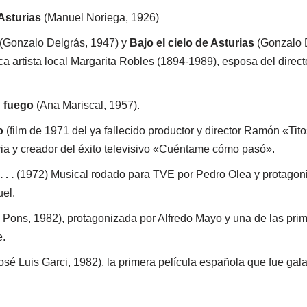
Asturias
(Manuel Noriega, 1926)
(Gonzalo Delgrás, 1947) y
Bajo el cielo de Asturias
(Gonzalo D
ca artista local Margarita Robles (1894-1989), esposa del director
n fuego
(Ana Mariscal, 1957).
o
(film de 1971 del ya fallecido productor y director Ramón «Tit
a y creador del éxito televisivo «Cuéntame cómo pasó».
 . .
(1972) Musical rodado para TVE por Pedro Olea y protagoni
el.
 Pons, 1982), protagonizada por Alfredo Mayo y una de las pri
e.
osé Luis Garci, 1982), la primera película española que fue ga