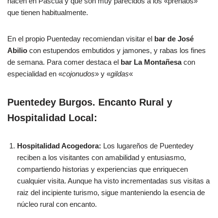
hacen en Pascua y que son muy parecidos a los «preñaos»
que tienen habitualmente.
En el propio Puenteday recomiendan visitar el
bar de José
Abilio
con estupendos embutidos y jamones, y rabas los fines
de semana. Para comer destaca el
bar La Montañesa
con
especialidad en «
cojonudos
» y «
gildas
«
Puentedey Burgos. Encanto Rural y
Hospitalidad Local:
Hospitalidad Acogedora:
Los lugareños de Puentedey
reciben a los visitantes con amabilidad y entusiasmo,
compartiendo historias y experiencias que enriquecen
cualquier visita. Aunque ha visto incrementadas sus visitas a
raiz del incipiente turismo, sigue manteniendo la esencia de
núcleo rural con encanto.