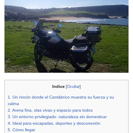
Indice
[
Ocultar
]
1.
Un rincón donde el Cantábrico muestra su fuerza y su
calma
2.
Arena fina, olas vivas y espacio para todos
3.
Un entorno privilegiado: naturaleza sin domesticar
4.
Ideal para escapadas, deportes y desconexión
5.
Cómo llegar