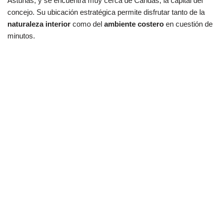
Asturias, y se encuentra muy cerca de Candás, la capital del
concejo. Su ubicación estratégica permite disfrutar tanto de la
naturaleza interior
como del
ambiente costero
en cuestión de
minutos.