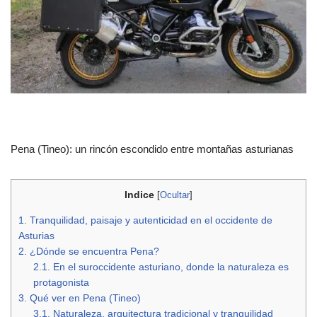
Pena (Tineo): un rincón escondido entre montañas asturianas
Indice
[
Ocultar
]
1.
Tranquilidad, paisaje y autenticidad en el occidente de
Asturias
2.
¿Dónde se encuentra Pena?
2.1.
En el suroccidente asturiano, donde la naturaleza es
protagonista
3.
Qué ver en Pena (Tineo)
3.1.
Naturaleza, arquitectura tradicional y tranquilidad