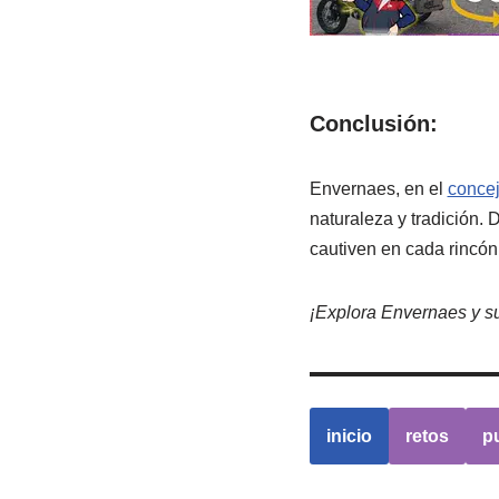
Conclusión:
Envernaes, en el
concej
naturaleza y tradición. 
cautiven en cada rincón
¡Explora Envernaes y su
inicio
retos
p