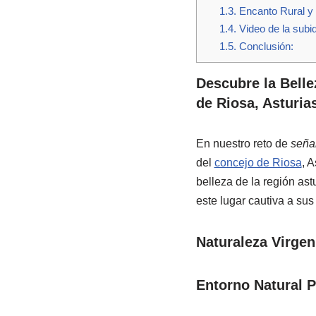
1.3.
Encanto Rural y 
1.4.
Video de la subid
1.5.
Conclusión:
Descubre la Bell
de Riosa, Asturia
En nuestro reto de
seña
del
concejo de Riosa
, 
belleza de la región as
este lugar cautiva a sus 
Naturaleza Virgen
Entorno Natural P