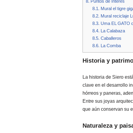
8.
Puntos de Interés
8.1.
Mural el tigre gi
8.2.
Mural reciclaje 
8.3.
Uma EL GATO d
8.4.
La Calabaza
8.5.
Caballeros
8.6.
La Comba
Historia y patrim
La historia de Siero es
clave en el desarrollo in
hórreos y paneras, adem
Entre sus joyas arquite
que aún conservan su es
Naturaleza y pais