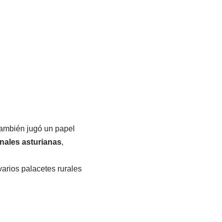
 también jugó un papel
onales asturianas
,
varios palacetes rurales