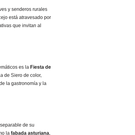
ves y senderos rurales
cejo está atravesado por
tivas que invitan al
emáticos es la
Fiesta de
la de Siero de color,
de la gastronomía y la
nseparable de su
omo la
fabada asturiana
,