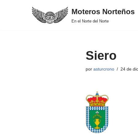
Moteros Norteños
Saltar
En el Norte del Norte
al
contenido
Siero
por
asturcrono
24 de di