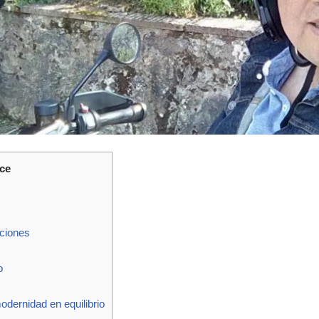
ice
iciones
o
odernidad en equilibrio