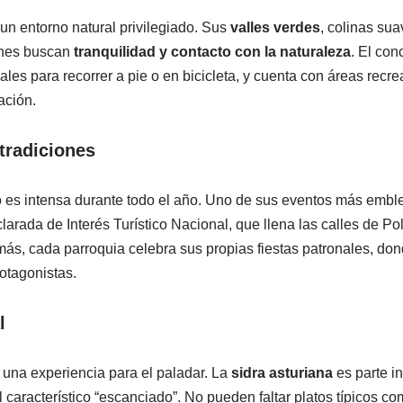
e un entorno natural privilegiado. Sus
valles verdes
, colinas sua
enes buscan
tranquilidad y contacto con la naturaleza
. El con
les para recorrer a pie o en bicicleta, y cuenta con áreas recrea
ación.
 tradiciones
ro es intensa durante todo el año. Uno de sus eventos más embl
clarada de Interés Turístico Nacional, que llena las calles de Po
más, cada parroquia celebra sus propias fiestas patronales, don
otagonistas.
l
s una experiencia para el paladar. La
sidra asturiana
es parte i
l característico “escanciado”. No pueden faltar platos típicos c