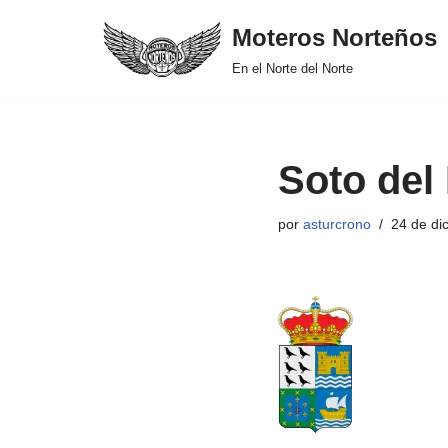
Moteros Norteños
Saltar
En el Norte del Norte
al
contenido
Soto del
por
asturcrono
24 de di