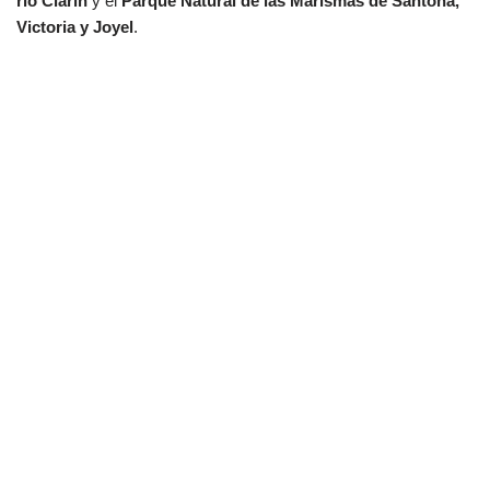
río Clarín
y el
Parque Natural de las Marismas de Santoña,
Victoria y Joyel
.