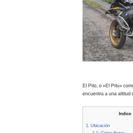
El Pito, o «El Pitu» com
encuentra a una altitud
Indice
1.
Ubicación
1.1.
Cómo llegar