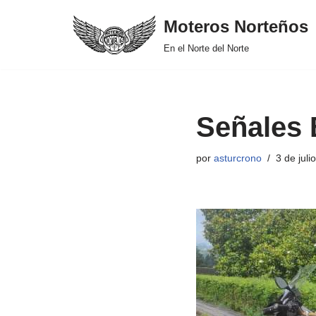
Moteros Norteños
Saltar
En el Norte del Norte
al
contenido
Señales E
por
asturcrono
3 de juli