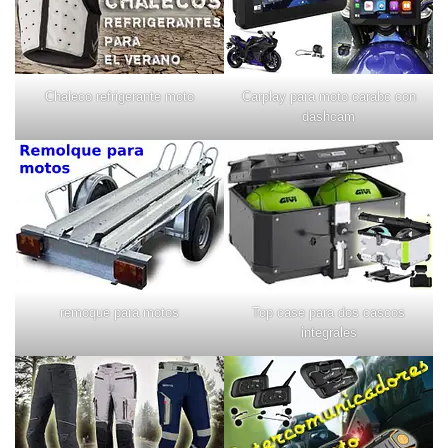
Chaleco refrigerante moto
Carplay para moto carabc con
dashcam
remoque para motos
Top case para dos cascos
integrales